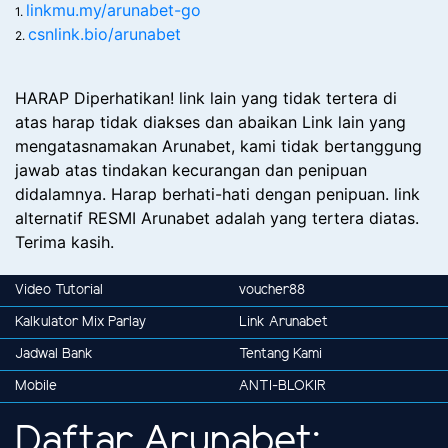
linkmu.my/arunabet-go
1.
csnlink.bio/arunabet
2.
HARAP Diperhatikan! link lain yang tidak tertera di
atas harap tidak diakses dan abaikan Link lain yang
mengatasnamakan Arunabet, kami tidak bertanggung
jawab atas tindakan kecurangan dan penipuan
didalamnya. Harap berhati-hati dengan penipuan. link
alternatif RESMI Arunabet adalah yang tertera diatas.
Terima kasih.
Video Tutorial
voucher88
Kalkulator Mix Parlay
Link Arunabet
Jadwal Bank
Tentang Kami
Mobile
ANTI-BLOKIR
Daftar Arunabet: