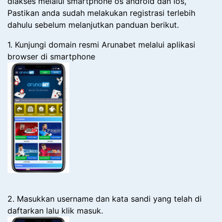
diakses melalui smartphone os android dan ios,
Pastikan anda sudah melakukan registrasi terlebih
dahulu sebelum melanjutkan panduan berikut.
1. Kunjungi domain resmi Arunabet melalui aplikasi
browser di smartphone
2. Masukkan username dan kata sandi yang telah di
daftarkan lalu klik masuk.